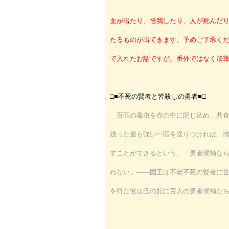
血が出たり、怪我したり、人が死んだ
たるものが出てきます。予めご了承く
で入れたお話ですが、番外ではなく加
□■不死の賢者と皆殺しの勇者■□
百匹の毒虫を壺の中に閉じ込め、共食
残った最も強い一匹を送りつければ、
すことができるという。「勇者候補な
わない」――国王は不老不死の賢者に
を得た彼は己の館に百人の勇者候補た