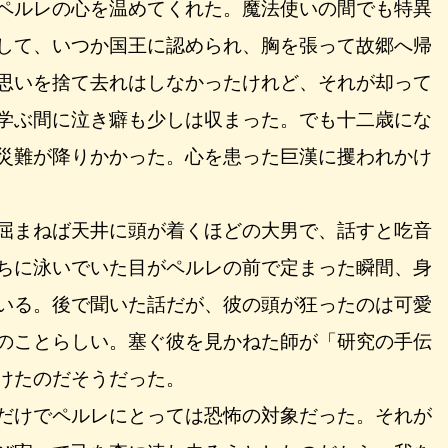
ペルレの心を温めてくれた。魔法使いの間でも特異
して、いつか国王に認められ、胸を張って故郷へ帰
思いを捨て去れはしなかったけれど、それが却って
学ぶ間に泣き癖も少しは収まった。でも十二歳にな
災難が降りかかった。心を患った巨漢に攫われかけ
屈まねば天井に頭が着くほどの大男で、話すと吃音
ちに泳いでいた目がペルレの前で定まった瞬間、身
いる。後で聞いた話だが、彼の頭が狂ったのは可愛
のことらしい。塞ぐ彼を見かねた師が「研究の手伝
けたのだそうだった。
だけでペルレにとっては恐怖の対象だった。それが