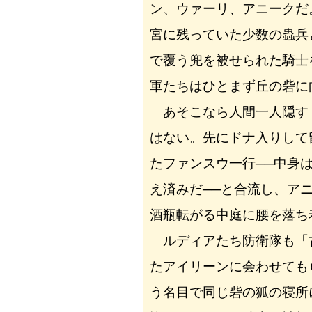
ン、ウァーリ、アニークだ
宮に残っていた少数の蟲兵
で覆う兜を被せられた騎士
軍たちはひとまず丘の砦に
あそこなら人間一人隠す
はない。先にドナ入りして
たファンスウ一行──中身
え済みだ──と合流し、ア
酒瓶転がる中庭に腰を落ち
ルディアたち防衛隊も「
たアイリーンに会わせても
う名目で同じ砦の狐の寝所