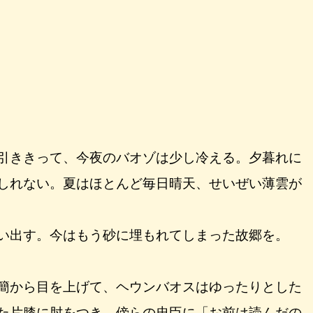
引ききって、今夜のバオゾは少し冷える。夕暮れに
しれない。夏はほとんど毎日晴天、せいぜい薄雲が
い出す。今はもう砂に埋もれてしまった故郷を。
簡から目を上げて、ヘウンバオスはゆったりとした
た片膝に肘をつき、傍らの忠臣に「お前は読んだの