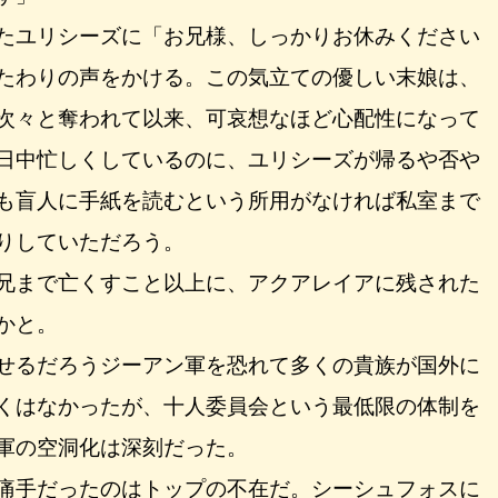
たユリシーズに「お兄様、しっかりお休みください
たわりの声をかける。この気立ての優しい末娘は、
次々と奪われて以来、可哀想なほど心配性になって
日中忙しくしているのに、ユリシーズが帰るや否や
も盲人に手紙を読むという所用がなければ私室まで
りしていただろう。
兄まで亡くすこと以上に、アクアレイアに残された
かと。
せるだろうジーアン軍を恐れて多くの貴族が国外に
くはなかったが、十人委員会という最低限の体制を
軍の空洞化は深刻だった。
痛手だったのはトップの不在だ。シーシュフォスに