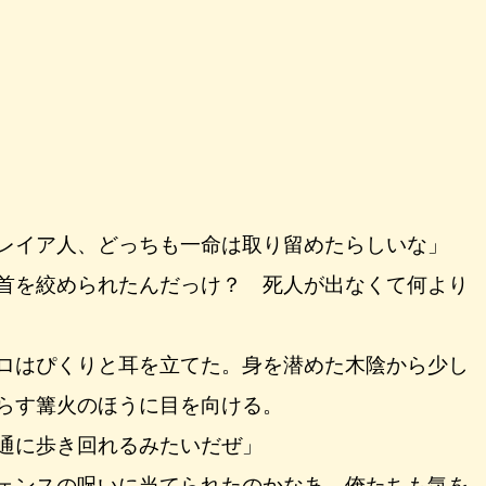
レイア人、どっちも一命は取り留めたらしいな」
首を絞められたんだっけ？ 死人が出なくて何より
ロはぴくりと耳を立てた。身を潜めた木陰から少し
らす篝火のほうに目を向ける。
通に歩き回れるみたいだぜ」
ェンスの呪いに当てられたのかなあ。俺たちも気を