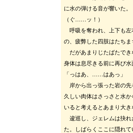
に水の弾ける音が響いた。
（ぐ……ッ！）
呼吸を奪われ、上下も左
の、疲弊した四肢はたちま
だがあまりじたばたでき
身体は息尽きる前に再び水
「っはあ、……はあっ」
岸から出っ張った岩の先
久しい肉体はさっさと水か
いると考えるとあまり大き
逡巡し、ジェレムは抉れ
た。しばらくここに隠れて