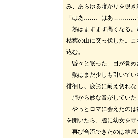
み、あらゆる暗がりを覗き
「はあ……、はあ…………
熱はますます高くなる。
枯葉の山に突っ伏した。こ
込む。
昏々と眠った。目が覚め
熱はまだ少しも引いてい
徘徊し、疲労に耐え切れな
肺から妙な音がしていた
やっとロマに会えたのは
を開いたら、脇に幼女を守
再び合流できたのは結局