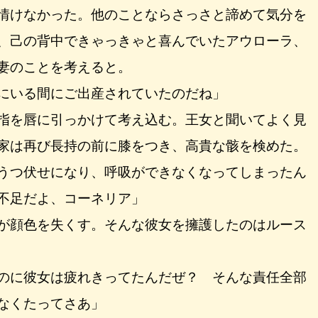
情けなかった。他のことならさっさと諦めて気分を
、己の背中できゃっきゃと喜んでいたアウローラ、
妻のことを考えると。
にいる間にご出産されていたのだね」
指を唇に引っかけて考え込む。王女と聞いてよく見
家は再び長持の前に膝をつき、高貴な骸を検めた。
うつ伏せになり、呼吸ができなくなってしまったん
不足だよ、コーネリア」
が顔色を失くす。そんな彼女を擁護したのはルース
のに彼女は疲れきってたんだぜ？ そんな責任全部
なくたってさあ」