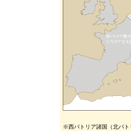
※西パトリア諸国（北パト