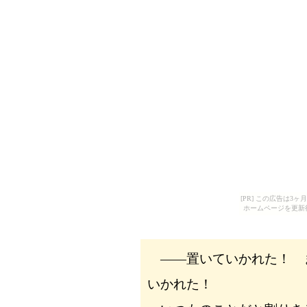
[PR] この広告は
ホームページを更新
――置いていかれた！ 
いかれた！