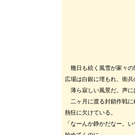
幾日も続く風雪が家々の
広場は白銀に埋もれ、衛兵
薄ら寂しい風景だ。声に
二ヶ月に渡る封鎖作戦に
熱狂に欠けている。
「なーんか静かだなー。い
始めてんのに」