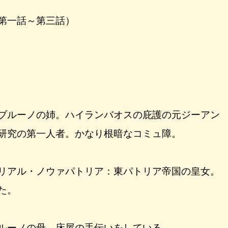
第一話～第三話）
ブルーノの姉。ハイランバオスの庇護の元ジーアン
研究の第一人者。かなり根暗なコミュ障。
リアル・ノウァパトリア：東パトリア帝国の皇女。
た。
ルーノの母。床屋の手伝いをしている。