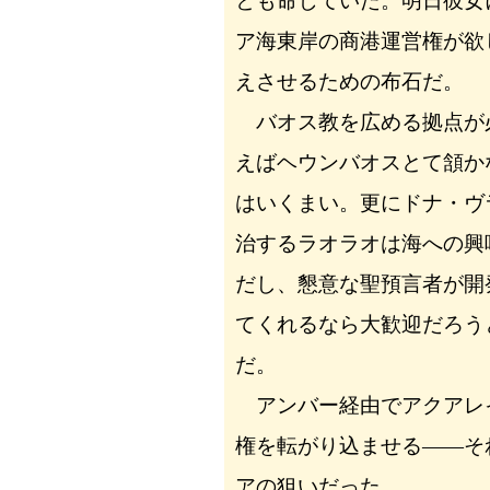
とも命じていた。明日彼女
ア海東岸の商港運営権が欲
えさせるための布石だ。
バオス教を広める拠点が
えばヘウンバオスとて頷か
はいくまい。更にドナ・ヴ
治するラオラオは海への興
だし、懇意な聖預言者が開
てくれるなら大歓迎だろう
だ。
アンバー経由でアクアレ
権を転がり込ませる――そ
アの狙いだった。