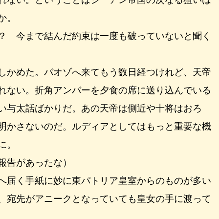
か。
？ 今まで結んだ約束は一度も破っていないと聞く
しかめた。バオゾへ来てもう数日経つけれど、天帝
れない。折角アンバーを夕食の席に送り込んでいる
い与太話ばかりだ。あの天帝は側近や十将はおろ
明かさないのだ。ルディアとしてはもっと重要な機
に。
報告があったな）
へ届く手紙に妙に東パトリア皇室からのものが多い
、宛先がアニークとなっていても皇女の手に渡って