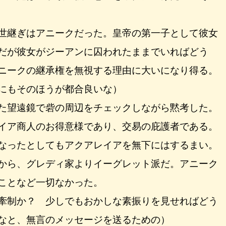
世継ぎはアニークだった。皇帝の第一子として彼女
だが彼女がジーアンに囚われたままでいればどう
ニークの継承権を無視する理由に大いになり得る。
にもそのほうが都合良いな）
た望遠鏡で砦の周辺をチェックしながら黙考した。
イア商人のお得意様であり、交易の庇護者である。
なったとしてもアクアレイアを無下にはするまい。
から、グレディ家よりイーグレット派だ。アニーク
ことなど一切なかった。
牽制か？ 少しでもおかしな素振りを見せればどう
なと、無言のメッセージを送るための）