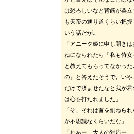
は恐ろしいなと背筋が粟立
も天帝の通り道くらい把握
いう話だが。
「アニーク姫に申し開きは
ねになられたら『私も侍女
と教えてもらってなかった
の』と答えたそうで。いや
だけで済ませたなと我が君
は心を打たれました」
「そ、それは首を刎ねられ
が不思議なくらいだな」
「わあー、大人の対応ー」