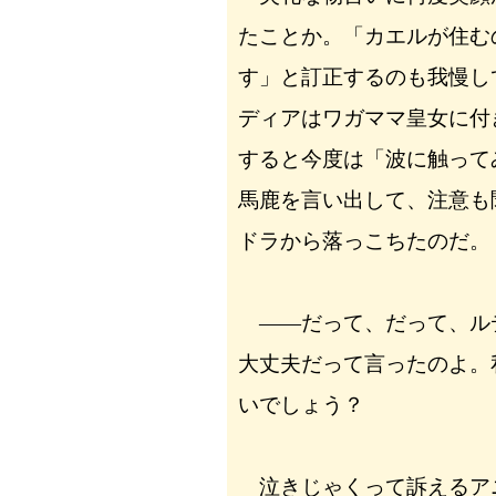
たことか。「カエルが住む
す」と訂正するのも我慢し
ディアはワガママ皇女に付
すると今度は「波に触って
馬鹿を言い出して、注意も
ドラから落っこちたのだ。
――だって、だって、ル
大丈夫だって言ったのよ。
いでしょう？
泣きじゃくって訴えるア