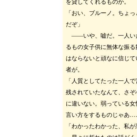
を貸してくれるものか。
「おい、ブルーノ。ちょっ
だぞ」
――いや、嘘だ。一人い
るもの女子供に無体な振る
はならないと頑なに信じて
者が。
「人質としてたった一人で
残されていたなんて、さぞ
に違いない。弱っている女
言い方をするものじゃあ…
「わかったわかった、私が