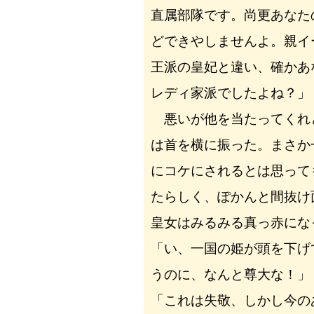
直属部隊です。尚更あなた
どできやしませんよ。親イ
王派の皇妃と違い、確かあ
レディ家派でしたよね？」
悪いが他を当たってくれ
は首を横に振った。まさか
にコケにされるとは思って
たらしく、ぽかんと間抜け
皇女はみるみる真っ赤にな
「い、一国の姫が頭を下げ
うのに、なんと尊大な！」
「これは失敬、しかし今の