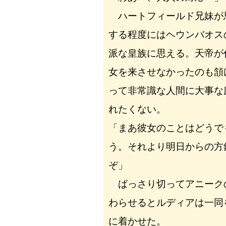
ハートフィールド兄妹が
する程度にはヘウンバオス
派な皇族に思える。天帝が
女を来させなかったのも頷
って非常識な人間に大事な
れたくない。
「まあ彼女のことはどうで
う。それより明日からの方
ぞ」
ばっさり切ってアニーク
わらせるとルディアは一同
に着かせた。