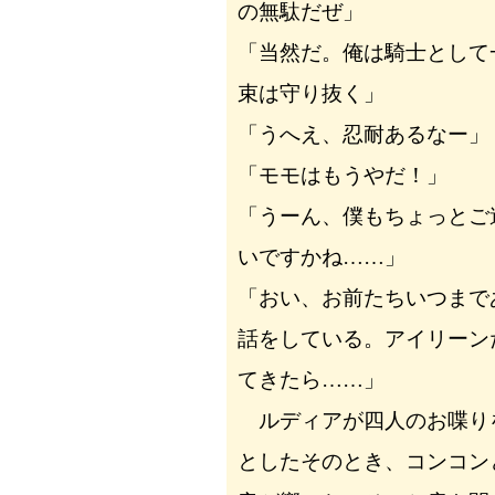
の無駄だぜ」
「当然だ。俺は騎士として
束は守り抜く」
「うへえ、忍耐あるなー」
「モモはもうやだ！」
「うーん、僕もちょっとご
いですかね……」
「おい、お前たちいつまで
話をしている。アイリーン
てきたら……」
ルディアが四人のお喋り
としたそのとき、コンコン