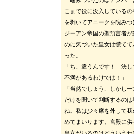
噛みついたのはアンバー
こまで役に没入しているの
を剥いてアニークを睨みつ
ジーアン帝国の聖預言者が
のに気づいた皇女は慌てて
った。
「ち、違うんです！ 決し
不満があるわけでは！」
「当然でしょう。しかし一
だけを聞いて判断するのは
ね。私は少々席を外して我
めてまいります。宮殿に供
皇女がいるのはどういうわ