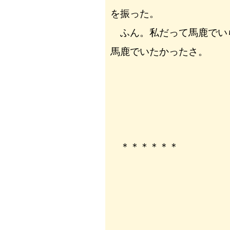
を振った。
ふん。私だって馬鹿でい
馬鹿でいたかったさ。
＊＊＊＊＊＊