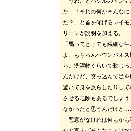
うわ、とバジルのドン引
た。「それの何がそんなに
だ？」と首を傾げるレイモ
リーンが説明を加える。
「馬ってとっても繊細な生
よ。もちろんヘウンバオス
ら、洗濯物くらいで動じる
んだけど、突っ込んで足を
驚いて身を反らしたりして
させる危険もあるでしょう
なかったと思うんだけど…
悪意がなければ何もかも
かと言えばそんなことはな