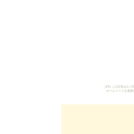
[PR] この広告は
ホームページを更新