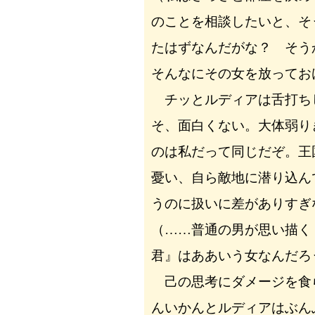
のことを相談したいと、そ
たはずなんだがな？ そう
そんなにその女を放ってお
チッとルディアは舌打ち
そ、面白くない。大体弱り
のは私だって同じだぞ。王
憂い、自ら敵地に潜り込ん
うのに扱いに差がありすぎ
（……普通の男が思い描く
君』はああいう女なんだろ
己の思考にダメージを食
んいかんとルディアはぶん