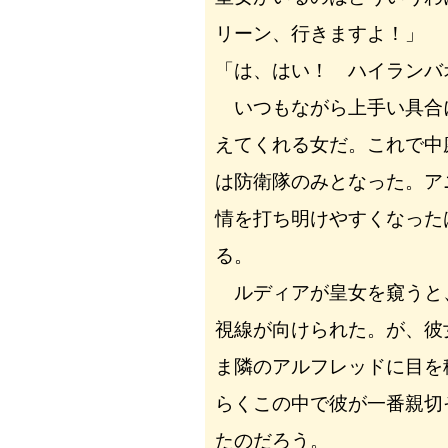
リーン、行きますよ！」
「は、はい！ ハイランバ
いつもながら上手い具合
えてくれる女だ。これで中
は防衛隊のみとなった。ア
情を打ち明けやすくなった
る。
ルディアが皇女を窺うと
視線が向けられた。が、彼
ま隣のアルフレッドに目を
らくこの中で彼が一番親切
たのだろう。