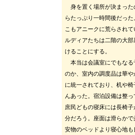
身を置く場所が決まった
らたっぷり一時間後だった
こもアニークに荒らされて
ルディアたちは二階の大部
けることにする。
本当は会議室にでもなる
のか、室内の調度品は華や
に統一されており、机や椅
んあった。宿泊設備は整っ
庶民どもの寝床には長椅子
分だろう。座面は滑らかで
安物のベッドより寝心地も