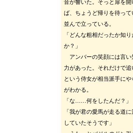
音が響いた。そっと扉を開
ば、ちょうど帰りを待って
並んで立っている。
「どんな粗相だったか知り
か？」
アンバーの笑顔には言い
力があった。それだけで追
という侍女が相当派手にや
がわかる。
「な……何をしたんだ？」
「我が君の愛馬が走る道に
していたそうです」