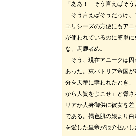
「ああ！ そう言えばそう
そう言えばそうだっけ、
ユリシーズの方便にもアニ
が使われているのに簡単に
な、馬鹿者め。
そう、現在アニークは囚
あった。東パトリア帝国が
分を天帝に奪われたとき、
から人質をよこせ」と脅さ
リアが人身御供に彼女を差
である。褐色肌の娘より白
を愛した皇帝が厄介払いし