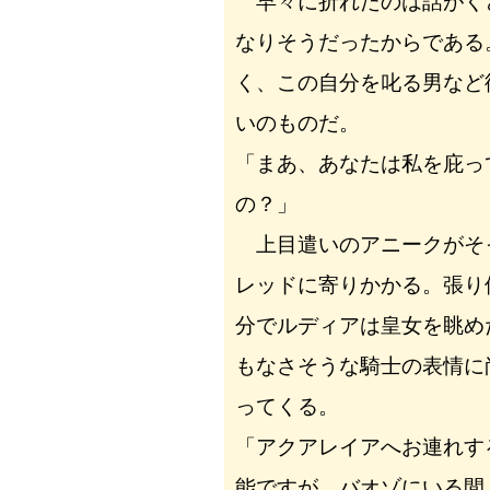
早々に折れたのは話がく
なりそうだったからである
く、この自分を叱る男など
いのものだ。
「まあ、あなたは私を庇っ
の？」
上目遣いのアニークがそ
レッドに寄りかかる。張り
分でルディアは皇女を眺め
もなさそうな騎士の表情に
ってくる。
「アクアレイアへお連れす
能ですが、バオゾにいる間