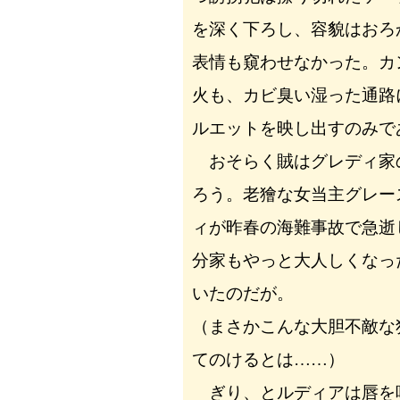
を深く下ろし、容貌はおろ
表情も窺わせなかった。カ
火も、カビ臭い湿った通路
ルエットを映し出すのみで
おそらく賊はグレディ家
ろう。老獪な女当主グレー
ィが昨春の海難事故で急逝
分家もやっと大人しくなっ
いたのだが。
（まさかこんな大胆不敵な
てのけるとは……）
ぎり、とルディアは唇を