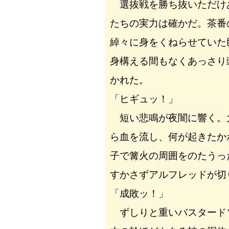
選抜戦を勝ち抜いただけ
たちの実力は確かだ。茶番
綽々に身をくねらせていた
身構える間もなくあっさり
かれた。
「ヒギュッ！」
短い悲鳴が夜闇に響く。
ら血を流し、何が起きたか
子で篝火の周囲をのたうっ
すかさずアルフレッドが切
「成敗ッ！」
ずしりと重いバスタード