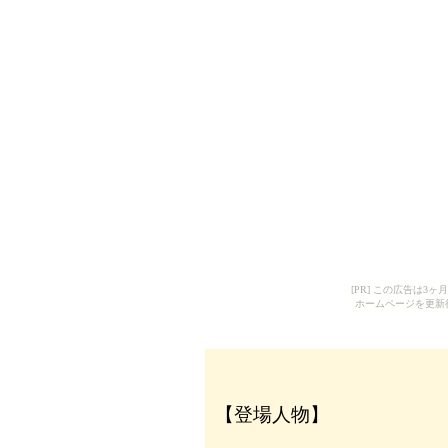
[PR] この広告は
ホームページを更新
【登場人物】