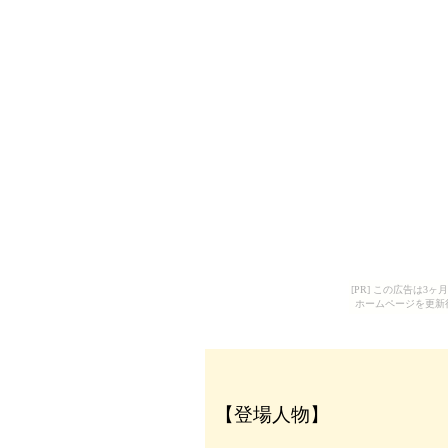
[PR] この広告は
ホームページを更新
【登場人物】