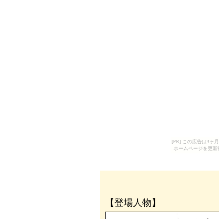
[PR] この広告は
ホームページを更新
【登場人物】