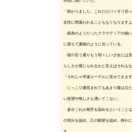
分西に傾いていた。
「助かりました。これだけバッサリ切
女性に間違われることもなくなります
絹糸のようだったクラウディアの細い
に落ちて麦穂のように光っている。
彼の言う通りもう弱々しい少女には見
らしさが感じられるかと言えばそれも
「それじゃ早速エーデルに見せてきま
にっこり微笑まれてもあまり腹は立た
い羨望や悔しさも湧いてこない。
多分これが相手を認めるということな
の領分を認め、己の願望を認め、静か
る。