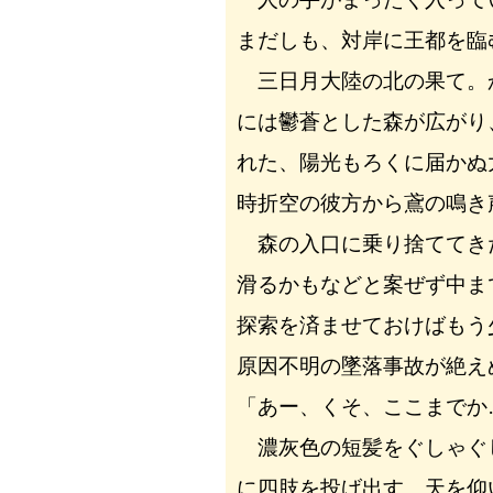
まだしも、対岸に王都を臨
三日月大陸の北の果て。
には鬱蒼とした森が広がり
れた、陽光もろくに届かぬ
時折空の彼方から鳶の鳴き
森の入口に乗り捨ててき
滑るかもなどと案ぜず中ま
探索を済ませておけばもう
原因不明の墜落事故が絶え
「あー、くそ、ここまでか
濃灰色の短髪をぐしゃぐ
に四肢を投げ出す。天を仰