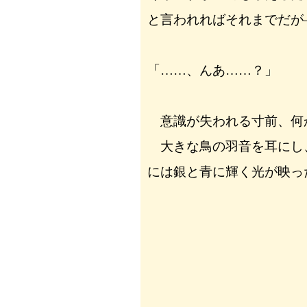
と言われればそれまでだが
「……、んあ……？」
意識が失われる寸前、何
大きな鳥の羽音を耳にし
には銀と青に輝く光が映っ