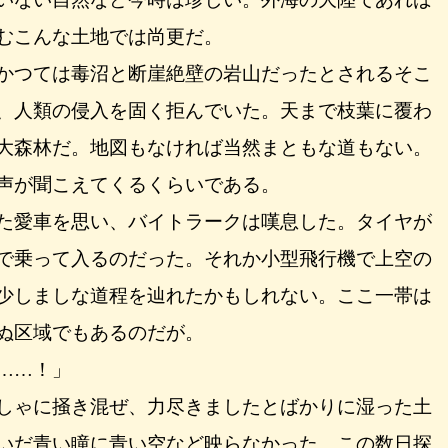
むこんな土地では尚更だ。
かつては毒沼と断崖絶壁の岩山だったとされるそこ
、人類の侵入を固く拒んでいた。天まで枝葉に覆わ
大森林だ。地図もなければ当然まともな道もない。
声が聞こえてくるくらいである。
た愛車を思い、バイトラークは嘆息した。タイヤが
で乗って入るのだった。それか小型飛行機で上空の
少しましな道程を辿れたかもしれない。ここ一帯は
ぬ区域でもあるのだが。
……！」
しゃに掻き混ぜ、力尽きましたとばかりに湿った土
いだ青い瞳に青い空など映らなかった。この数日探