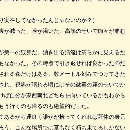
り実在してなかったんじゃないのか？）
腹が減った、喉が渇いた。高熱のせいで節々が痛む
が第一の誤算だ。湧き出る清流は清らかに見えるだ
もなかった。その時点で引き返せれば良かったのだ
される森だけはある。数メートル刻みでつけてきた
され、視界が晴れる頃にはその微毒の霧のせいでか
けば自分が東西南北どちらを向いているかもわから
もう行くのも帰るのも絶望的だった。
てあるから運良く誰かが拾ってくれれば死体の身元
ろう。こんな場所では墓もなく朽ち果てるしかない