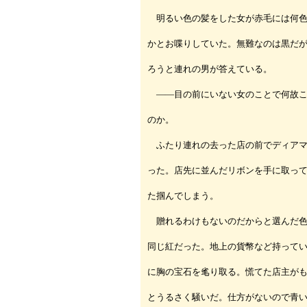
明るい色の髪をした女が赤毛には何色
かとお喋りしていた。無難なのは黒だ
ろうと連れの男が答えている。
――目の前にいない女のことで何故こ
のか。
ふたり連れの去った店の前でディアマ
った。店先に並んだリボンを手に取っ
た掴んでしまう。
贈れるわけもないのだからと選んだ色
同じ紅だった。地上の貨幣など持って
に胸の宝石を毟り取る。慌てた店主が
とうるさく騒いだ。仕方がないので青