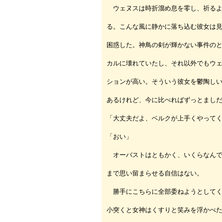
ウェヌスは時折溜め息を零し、祈るよ
る。こんな風に静かに落ち込む彼女は
困惑した。神鳥の剣が輝かない事件の
カルに壊れていたし、それ以外でもウ
ションが高い。そういう彼女を鬱陶し
あるけれど、今に比べればずっとまし
「大丈夫だよ、ベルクが上手くやって
「おい」
オーバストはともかく、いくらなんで
まで思い留まらせる自信はない。
勝手にこちらに全部委ねようとしてく
小突くと女神はくすりと笑みを浮かべ