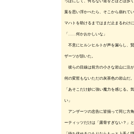
っぽにして、何もない道をとぼとぼ歩
葉を思い浮かべたら、そこから崩れて
マハトを助けるまではまだ止まるわけ
「……何かおかしいな」
不意にヒルンヒルトが声を漏らし、賢
ザーツが頷いた。
彼らの目線は前方の小さな岩山に注が
何の変哲もないただの灰茶色の岩山だ
「あそこだけ妙に強い魔力を感じる。
い」
アンザーツの忠告に皆揃って同じ方角
ーティッツだけは「露骨すぎない？」
「待ち伏せるつもりならもっと上手く