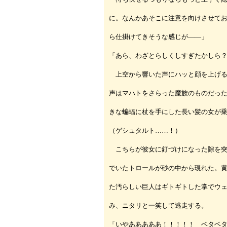
に。なんかあそこに注意を向けさせて
ら仕掛けてきそうな感じが――」
「あら、わざとらしくしすぎたかしら
上空から響いた声にハッと顔を上げる
声はマハトをさらった魔族のものだっ
きな蝙蝠に杖を手にした長い髪の女が
（ゲシュタルト……！）
こちらが彼女に釘づけになった隙を突
でいたトロールが砂の中から現れた。
た汚らしい巨人はギトギトした掌でウ
み、ニタリと一笑して逃走する。
「いやあああああ！！！！！ ベタベ