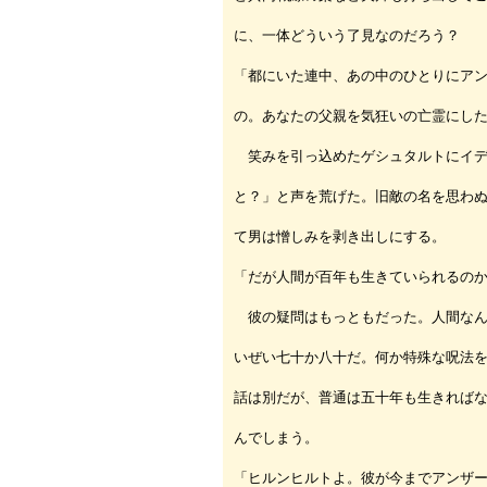
に、一体どういう了見なのだろう？
「都にいた連中、あの中のひとりにア
の。あなたの父親を気狂いの亡霊にし
笑みを引っ込めたゲシュタルトにイデ
と？」と声を荒げた。旧敵の名を思わ
て男は憎しみを剥き出しにする。
「だが人間が百年も生きていられるの
彼の疑問はもっともだった。人間なん
いぜい七十か八十だ。何か特殊な呪法
話は別だが、普通は五十年も生きれば
んでしまう。
「ヒルンヒルトよ。彼が今までアンザ