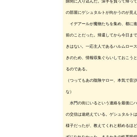
隙間に入り込んだ。深手を負って帰っ
の部屋にゲシュタルトが向かうのが見
イデアールが魔物たちを集め、都に進
前のことだった。帰還してから今日ま
きはない。一応主人であるハルムロー
きのため、情報収集ぐらいしておこう
るのである。
（つってもあの陰険ヤロー、本気で音
な）
水門の街にいるという連絡を最後にハ
の交信は途絶えている。ゲシュタルト
様子だったが、教えてくれと頼めるほ
ずになれなかった。まさかあの性悪眼