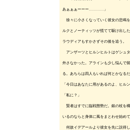
あぁぁぁーーー…………」
徐々に小さくなっていく彼女の悲鳴を
ルクとノーティッツが慌てて駆け出し
ラウディアもすかさずその後を追う。
アンザーツとヒルンヒルトはゲシュタ
外さなかった。アラインも少し悩んで
る。あちらは四人もいれば何とかなる
「今日はあなたに用があるのよ、ヒル
「私に？」
賢者はすでに臨戦態勢だ。銀の杖を構
いるのならと身体に風をまとわせ始め
何故イデアールより彼女を先に説得し