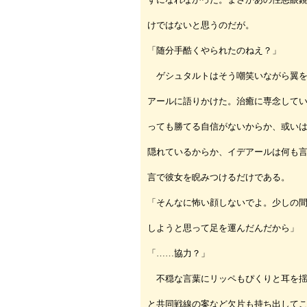
けではないと思うのだが。
「随分手酷くやられたのねえ？」
ゲシュタルトはそう嘲笑いながら翼を
アールに語りかけた。治癒に専念して
っても勝てる自信がないからか、或い
隠れているからか、イデアールは何も
言で彼女を睨みつけるだけである。
「そんなに怖い顔しないでよ。少しの
しようと思って足を運んだんだから」
「……協力？」
不穏な言葉にリッペもぴくりと耳を揺
と共同戦線の案など欠片も持ち出して