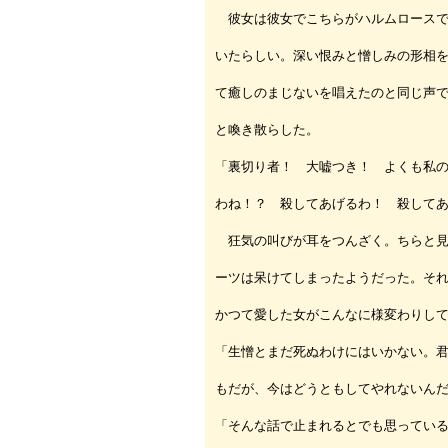
彼女は彼女でこちらがハルムロースで
いたらしい。深い恨みと憎しみの形相
て癒しのまじないを唱えたのと同じ声
と喚き散らした。
「裏切り者！ 大嘘つき！ よくも私
わね！？ 殺してあげるわ！ 殺して
狂気の叫びが耳をつんざく。ちらと見
ーツは呆けてしまったようだった。そ
かつて愛した女がこんなに様変わりし
「生憎とまだ死ぬわけにはいかない。
もだが、今はどうともしてやれないん
「そんな話で止まれるとでも思ってい