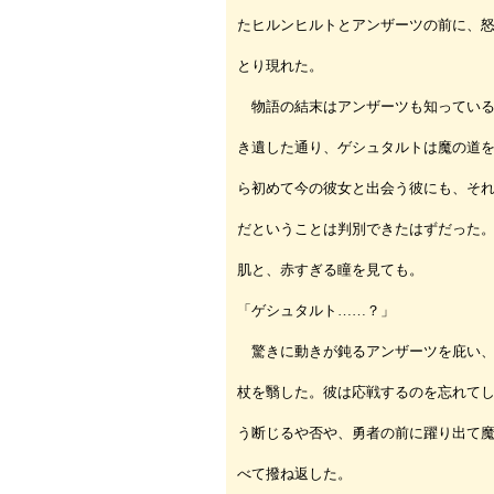
たヒルンヒルトとアンザーツの前に、
とり現れた。
物語の結末はアンザーツも知っている
き遺した通り、ゲシュタルトは魔の道
ら初めて今の彼女と出会う彼にも、そ
だということは判別できたはずだった
肌と、赤すぎる瞳を見ても。
「ゲシュタルト……？」
驚きに動きが鈍るアンザーツを庇い、
杖を翳した。彼は応戦するのを忘れて
う断じるや否や、勇者の前に躍り出て
べて撥ね返した。