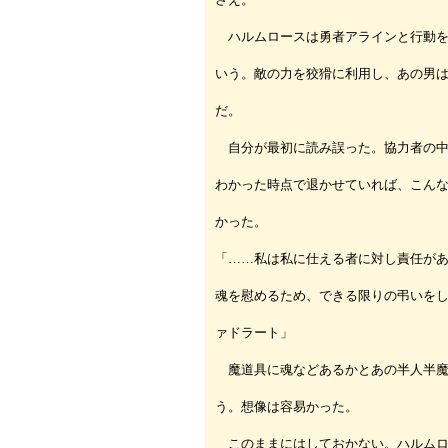
ハルムロースは勇者アラインと行動を
いう。敵の力を狡猾に利用し、あの男
だ。
自分が最初に読み誤った。協力者の中
わかった時点で退かせていれば、こん
かった。
「……私は私に仕える者に対し責任が
魂を慰めるため、できる限りの弔いを
ァドラート」
魔道具に魂などあるかとあの半人半魔
う。想像は容易かった。
このままにはしておかない。ハルムロ