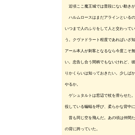
近頃ここ魔王城では普段にない動きが
ハルムロースはまだアラインといるの
いつまで人のふりをして人と交わって
う。クヴァドラート程度であればいざ
アール本人が刺客となるなら今度こそ
い。忠告し合う間柄でもないけれど、
りかくらいは知っておきたい。少しば
やるか。
ゲシュタルトは窓辺で杖を滑らせた。
役している蝙蝠を呼び、柔らかな背中
昔も同じ空を飛んだ。あの頃は仲間た
の背に跨っていた。