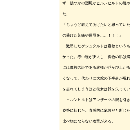
ず、幾つかの烈風がヒルンヒルトの腕
た。
「ちょうど教えてあげたいと思ってい
の受けた苦痛や屈辱を……！！！」
激昂したゲシュタルトは容赦というも
かった。赤い瞳が肥大し、褐色の肌は
には魔族の証である紋様が浮かび上が
くなって、代わりに大蛇の下半身が現
を忘れてしまうほど彼女は我を失って
ヒルンヒルトはアンザーツの腕を引き
姿勢に転じた。直感的に危険だと断じ
比べ物にならない攻撃が来る。