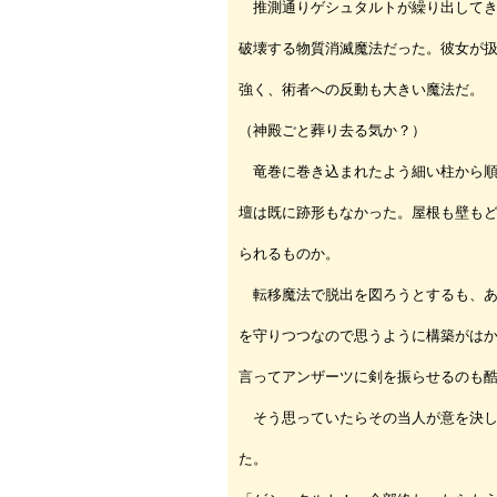
推測通りゲシュタルトが繰り出してき
破壊する物質消滅魔法だった。彼女が
強く、術者への反動も大きい魔法だ。
（神殿ごと葬り去る気か？）
竜巻に巻き込まれたよう細い柱から順
壇は既に跡形もなかった。屋根も壁も
られるものか。
転移魔法で脱出を図ろうとするも、あ
を守りつつなので思うように構築がは
言ってアンザーツに剣を振らせるのも
そう思っていたらその当人が意を決し
た。