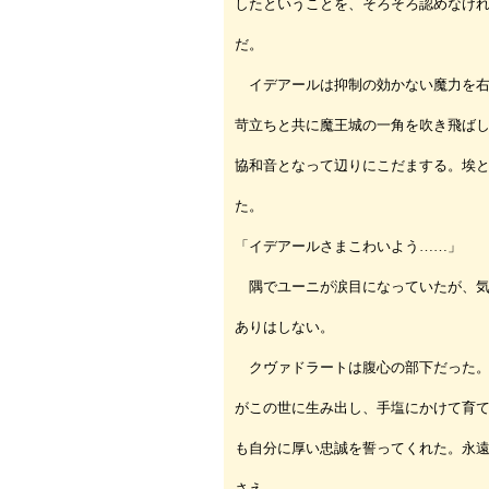
したということを、そろそろ認めなけ
だ。
イデアールは抑制の効かない魔力を右
苛立ちと共に魔王城の一角を吹き飛ば
協和音となって辺りにこだまする。埃
た。
「イデアールさまこわいよう……」
隅でユーニが涙目になっていたが、気
ありはしない。
クヴァドラートは腹心の部下だった。
がこの世に生み出し、手塩にかけて育
も自分に厚い忠誠を誓ってくれた。永
さえ。