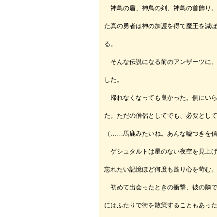
神鳥の盾、神鳥の剣、神鳥の首飾り。
た真の勇者は神の加護を得て魔王を滅
る。
そんな伝説になる前のアンザーツに、
した。
帰れなくなっても良かった。側にいら
た。ただの僧侶としてでも、必要とし
（……馬鹿みたいね。あんな嘘つきを
ゲシュタルトは星のない夜空を見上げ
忘れたい記憶ほど何度も甦り心を苛む
初めて出会ったときの衝撃、彼の隣で
にはふたりで街を散策することもあっ