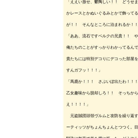
「ええい放せ、鬱陶しい！！ どうせ
かレースとかぬいぐるみとかで飾って
が！！ そんなところに泊まれるか！
「ああ、流石ですベルクの兄貴！！ 
俺たちのことがすっかりわかってるん
貴たちには特別デコりにデコった部屋
すんガフッ！！！」
「馬鹿か！！！ さぶいぼ出たわ！！
乙女趣味から脱却しろ！！ そっちか
え！！！！」
元盗賊団頭領ヴルムと攻防を繰り返す
ーティッツがちょんちょんとつつく。