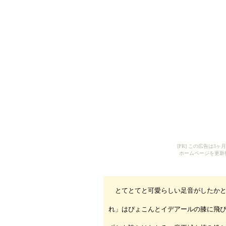
[PR] この広告は
ホームページを更新
とてとてと可愛らしい足音がしたかと
れ」はぴょこんとイデアールの膝に飛