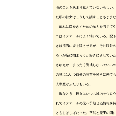
頃のことをあまり覚えていないらしい
た頃の彼女はこうして話すこともまま
戯れに口をきくための魔力を与えてや
ニはイデアールによく懐いている。配
きは流石に姿を隠させるが、それ以外
ろうが足に掴まろうが好きにさせてい
さゆえか、まったく警戒しないでいい
の城にはいつ自分の寝首を掻きに来て
人半魔がふたりもいる。
暇なとき、彼女はいつも城内をウロウ
れでイデアールの元へ予期せぬ情報を
ともしばしばだった。平然と魔王の間