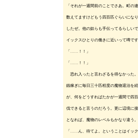
「それが一週間前のことでさあ。町の
数えてますけどもう四百匹ぐらいにな
したぜ。他の奴らも手伝ってるらしい
イックスひとりの働きに近いって噂で
「……！！」
「……！！」
恐れ入ったと言わざるを得なかった。
銭稼ぎに毎日三十匹程度の魔物退治を
が、何をどうすればたかが一週間で四
伐できると言うのだろう。更に辺境に
となれば、魔物のレベルもかなり違う
「……ん、待てよ。ということはイッ