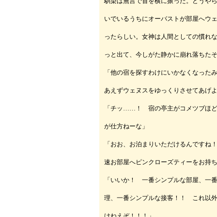
馴染は無言で首を横に振った。どうや
いでいるうちにオーバストが部屋へウ
ったらしい。女神は人間としての慣れ
っと出て、今しがた静かに崩れ落ちた
「他の宿を探すわけにいかなくなった
あえずウェヌスをゆっくりさせてあげ
「チッ……！ 宿の亭主がコメツブほ
が仕方ねーな」
「おお、お泊まりいただけるんですね
速お部屋へピンクローズティーをお持
「いいか！ 一番シンプルな部屋、一
理、一番シンプルな接客！！ これ以
けねえぞ！！！」