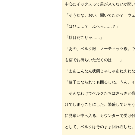
中心にイックスって男が来てないか聞
「そうだな。おい、聞いてたか？ ウ
「はひ……？ ふへっ……？」
「駄目だこりゃ……」
「あの、ベルク殿、ノーティッツ殿。
も宿でお待ちいただくのは……」
「まあこんなん状態じゃしゃあねえわ
「迷子になられても困るしね。うん、
そんなわけでベルクたちはさっさと宿
けてしまうことにした。繁盛していそ
に見繕い中へ入る。カウンターで受け
として、ベルクはそのまま回れ右した