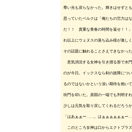
尊い光も戻らなかった。輝きはせずと
思っていたベルクは「俺たちの労力は
だ！！ 貴重な青春の時間を返せ！！
れ以上にウェヌスの落ち込み様が激し
その話題に触れることさえできなかっ
意気消沈する女神を引き摺る形で水門
のが今日。イックスなら剣の故障につ
るのではないかという淡い期待を抱い
街門を叩いた。原因の一端でも判明す
少しは元気を取り戻してくれるだろう
「はあぁぁー……。はぁぁぁぁぁぁー
このところ女神は口からエクトプラズ