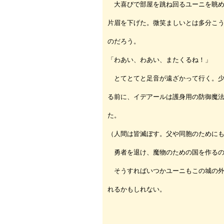
大喜びで部屋を跳ね回るユーニを眺め
片眉を下げた。微笑ましいとは多分こ
のだろう。
「わあい、わあい、またくるね！」
とてとてと足音が遠ざかって行く。少
る前に、イデアールは護身用の防御魔
た。
（人間は皆滅ぼす。父や同胞のために
勇者を退け、魔物のための国を作るの
そうすればいつかユーニもこの城の外
れるかもしれない。