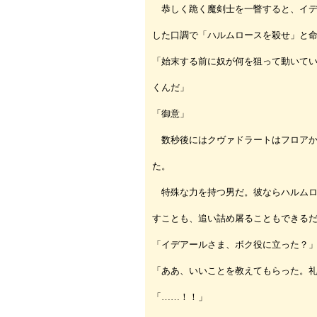
恭しく跪く魔剣士を一瞥すると、イデ
した口調で「ハルムロースを殺せ」と
「始末する前に奴が何を狙って動いて
くんだ」
「御意」
数秒後にはクヴァドラートはフロアか
た。
特殊な力を持つ男だ。彼ならハルムロ
すことも、追い詰め屠ることもできる
「イデアールさま、ボク役に立った？
「ああ、いいことを教えてもらった。
「……！！」