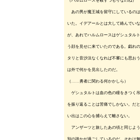
（ハルムロースを殺すつもりなのね）
あの男が魔王城を留守にしているのは
いた。イデアールとは大して絡んでい
が、あれでハルムロースはゲシュタル
う顔を見せに来ていたのである。戯れ
タリと音沙汰なくなれば不審にも思お
は外で何かを見出したのだ。
（……勇者に関わる何かかしら）
ゲシュタルトは血の色の瞳をきつく吊
を振り返ることは苦痛でしかない。だ
い出はこの心を捕らえて離さない。
アンザーツと旅したあの頃と同じよう
別の誰かが過ごしているのだ。それは