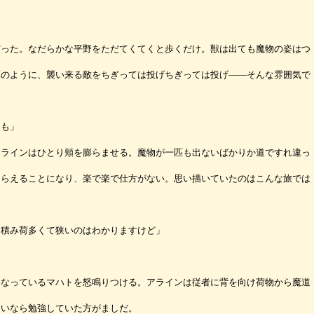
った。なだらかな平野をただてくてくと歩くだけ。獣は出ても魔物の姿はつ
譚のように、襲い来る敵をちぎっては投げちぎっては投げ――そんな雰囲気で
ても」
ラインはひとり頬を膨らませる。魔物が一匹も出ないばかりか道ですれ違っ
もらえることになり、楽で楽で仕方がない。思い描いていたのはこんな旅では
。積み荷多くて狭いのはわかりますけど」
なっているマハトを怒鳴りつける。アラインは従者に背を向け荷物から魔道
らいなら勉強していた方がましだ。