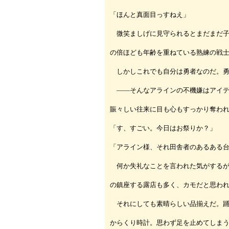
「ほんと真面目っすねえ」
微笑ましげに見守られるとまだまだ子
の倍ほども年齢を重ねている熟練の戦
しかしこれでも自分は勇者なのだ。勇
――そんなアラインの不機嫌はアイテ
賑々しい往来に目も心もすっかり奪わ
「す、すごい。今日はお祭りか？」
「アライン様、それ田舎者のあるある
何か失礼なことを言われた気がするが
の鎮座する露店も多く、カモだと思わ
それにしても素晴らしい品揃えだ。踊
からくり時計。思わず足を止めてしま