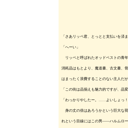
「さあリッペ君、とっとと支払いを済
「へーい」
リッペと呼ばれたオッドベストの青年
消耗品はもとより、魔道書、古文書、
はまったく浪費することのない主人だ
「この街は品揃えも魅力的ですが、品
「わっかりやしたー。……よいしょっ
身の丈の倍はあろうかという巨大な荷
れという目線にはこの男――ハルムロ