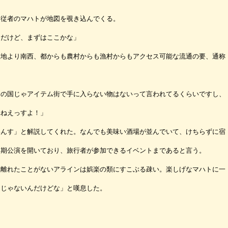
従者のマハトが地図を覗き込んでくる。
りだけど、まずはここかな」
地より南西、都からも農村からも漁村からもアクセス可能な流通の要、通称
この国じゃアイテム街で手に入らない物はないって言われてるくらいですし、
れねえっすよ！」
んす」と解説してくれた。なんでも美味い酒場が並んでいて、けちらずに宿
定期公演を開いており、旅行者が参加できるイベントまであると言う。
離れたことがないアラインは娯楽の類にすこぶる疎い。楽しげなマハトに一
んじゃないんだけどな」と嘆息した。