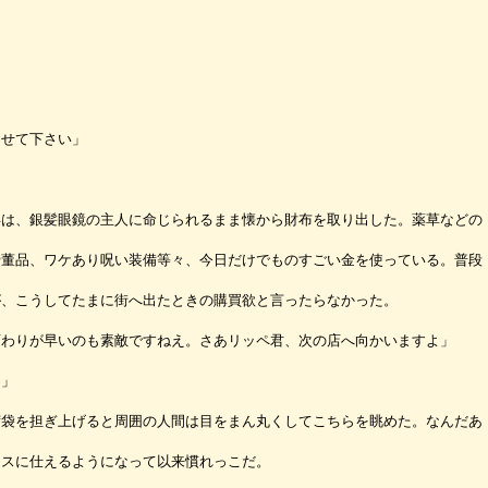
ませて下さい」
は、銀髪眼鏡の主人に命じられるまま懐から財布を取り出した。薬草などの
骨董品、ワケあり呪い装備等々、今日だけでものすごい金を使っている。普段
が、こうしてたまに街へ出たときの購買欲と言ったらなかった。
変わりが早いのも素敵ですねえ。さあリッペ君、次の店へ向かいますよ」
！」
袋を担ぎ上げると周囲の人間は目をまん丸くしてこちらを眺めた。なんだあ
ースに仕えるようになって以来慣れっこだ。