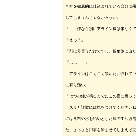
き方を徹底的に仕込まれている自分に
してしまうんじゃなかろうか。
「……嫌なら別にアライン様は来なく
「えっ？」
「別に斧貰うだけですし。折角旅に出
「……！！」
アラインはこくこく頷いた。慣れてい
に有り難い。
「七つの鐘が鳴るまでにこの宿に戻っ
スリと詐欺には気をつけてくださいね
には食料や水を始めとした旅の生活必
た。さっさと用事を済ませてしまえば