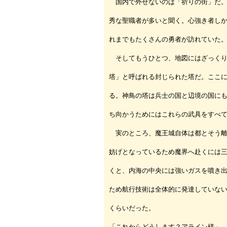
国内で外せないのは「祈りの街」だ。
秀な聖職者が多いと聞く。心強き者し
れまでもたくさんの勇者が訪れていた
そしてもうひとつ、地図にはざっくり
塔」と呼ばれる封じられた塔だ。ここ
る。神鳥の塔は兵士の国と辺境の国に
ち向かうためにはこれらの武具をすべ
実のところ、魔王城自体は都とそう離
妨げとなっているため魔界へ赴くには
くと、内海の中央には強いガスを噴き
ため航行技術は全体的に発達していな
くらいだった。
「これからどうします？アライン様」