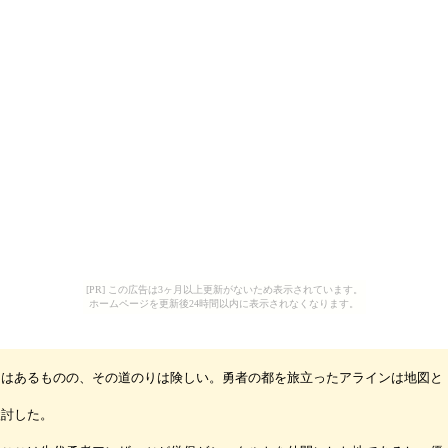
[PR] この広告は3ヶ月以上更新がないため表示されています。
ホームページを更新後24時間以内に表示されなくなります。
はあるものの、その道のりは険しい。勇者の都を旅立ったアラインは地図と
検討した。