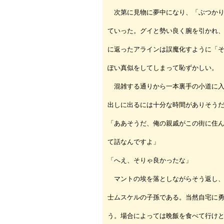
次第に見物に夢中になり、「ぶつかり
ていった。グイと勢い良く腕を引かれ
に返ったアラインは誤魔化すように「
ぽい真似をしてしまって恥ずかしい。
混雑する通りから一本裏手の小道に入
出しに出るには十分な時間がありそう
「ああそうだ、俺の親戚がこの街に住
て話なんですよ」
「へえ、そりゃ良かったな」
マントの埃を落としながらそう返し、
士ムスケルの子孫である。当然自宅に
う。場合によっては晩飯を食べて行け