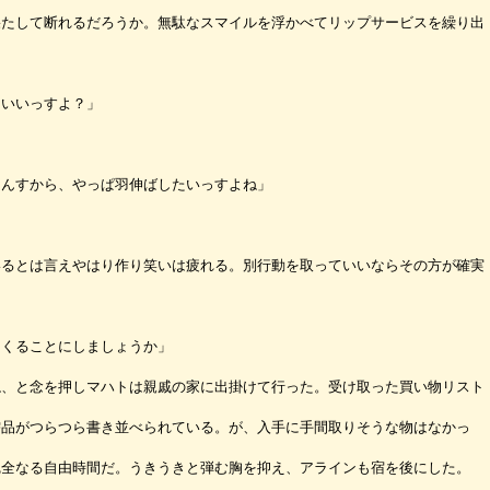
果たして断れるだろうか。無駄なスマイルを浮かべてリップサービスを繰り出
ていいっすよ？」
たんすから、やっぱ羽伸ばしたいっすよね」
るとは言えやはり作り笑いは疲れる。別行動を取っていいならその方が確実
てくることにしましょうか」
、と念を押しマハトは親戚の家に出掛けて行った。受け取った買い物リスト
需品がつらつら書き並べられている。が、入手に手間取りそうな物はなかっ
完全なる自由時間だ。うきうきと弾む胸を抑え、アラインも宿を後にした。