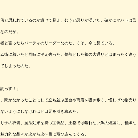
供と思われているのが透けて見え、むうと怒りが湧いた。確かにマハトは己
士なのだが。
者と言ったらパーティのリーダーなのだ。くそ、今に見ていろ。
ム街に着いたと同時に消え去った。整然とした都の大通りとはまったく違う
れてしまったのだ。
台詞っす！」
、聞かなかったことにして立ち並ぶ屋台や商店を覗き歩く。怪しげな物売り
れないようにしなければと口元を引き締めた。
り子の衣装、魔法効果を持つ宝飾品、王都では獲れない魚の燻製に、精緻な
う魅力的な品々が次から次へ目に飛び込んでくる。