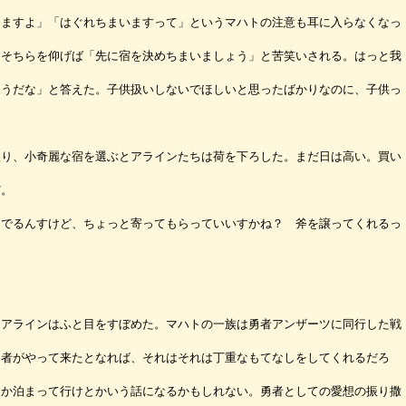
ますよ」「はぐれちまいますって」というマハトの注意も耳に入らなくなっ
、そちらを仰げば「先に宿を決めちまいましょう」と苦笑いされる。はっと我
そうだな」と答えた。子供扱いしないでほしいと思ったばかりなのに、子供っ
り、小奇麗な宿を選ぶとアラインたちは荷を下ろした。まだ日は高い。買い
だ。
んでるんすけど、ちょっと寄ってもらっていいすかね？ 斧を譲ってくれるっ
アラインはふと目をすぼめた。マハトの一族は勇者アンザーツに同行した戦
勇者がやって来たとなれば、それはそれは丁重なもてなしをしてくれるだろ
とか泊まって行けとかいう話になるかもしれない。勇者としての愛想の振り撒