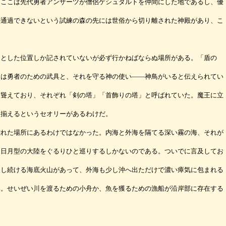
ここは先代勇者アンザーツが僧侶ゲシュタルトを仲間にした地であるし、優
か通過できないという試練の森の先には世俗から切り離された神殿があり、こ
。
とした位置しか記されていないが必ず行かねばならぬ場所がある。「盾の
には勇者のための武具と、それを守る神の使い――神鳥がいると伝えられてい
も聳えており、それぞれ「剣の塔」「首飾りの塔」と呼ばれていた。魔王に立
て揃えるというセオリーがあるわけだ。
れた場所にあるわけではなかった。内海と外海を隔てる深い霧の海、それが
三日月型の大陸をぐるりひと巡りするしかないのである。ついでに言及してお
出し続ける海底火山があって、外海も少し沖へ出ただけで濃い瘴気に包まれる
い。せいぜい川を渡るための小舟か、魚を獲るための漁船が沿岸部に存在する