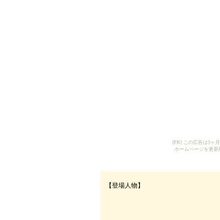
[PR] この広告は
ホームページを更新
【登場人物】